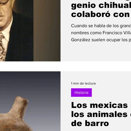
genio chihu
colaboró con 
mundial
Cuando se habla de los gran
nombres como Francisco Vill
González suelen ocupar los p
pocos conocen la historia de 
considerado por muchos hist
científicos e intelectuales má
estado. Pedro Zuloaga nació 
10 de noviembre de 1891, en e
reconocida por su participaci
1 min de lectura
Historia
Los mexicas 
los animales 
de barro