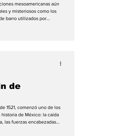
izaciones mesoamericanas aún
ples y misteriosos como los
 de barro utilizados por
ras sociedades prehispánicas.
tl y significa “instrumento
o eran simples juguetes.
es, rituales y militares.
gudos semejantes al canto de
ían
in de
 de 1521, comenzó uno de los
 historia de México: la caída
ha, las fuerzas encabezadas
formalmente el asedio contra