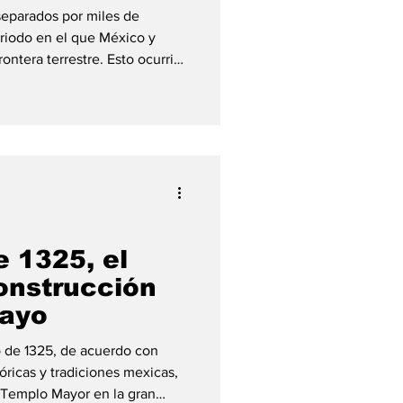
eparados por miles de
riodo en el que México y
ntera terrestre. Esto ocurrió
ndependencia de ambos
ol. En ese momento, el Primer
 por Agustín de Iturbide,
a antigua Capitanía General de
 actuales Guatemala, Belice,
agua, Costa
e 1325, el
construcción
Mayo
o de 1325, de acuerdo con
óricas y tradiciones mexicas,
 Templo Mayor en la gran