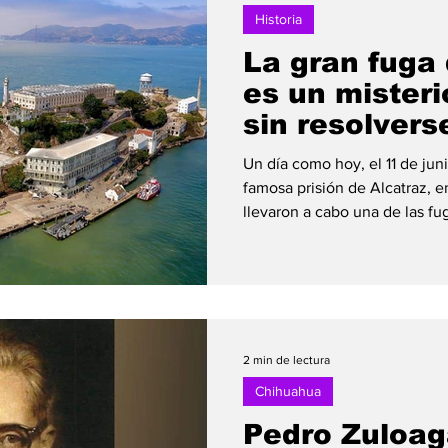
Historia
La gran fuga 
es un misteri
sin resolvers
Un día como hoy, el 11 de juni
famosa prisión de Alcatraz, e
llevaron a cabo una de las fu
Frank Morris y los hermanos 
pasaron meses preparando su
improvisadas ampliaron los c
sus celdas, fabricaron cabez
engañar a los guardias y cons
más de 50 impermeables r
2 min de lectura
Chihuahua
Pedro Zuloaga