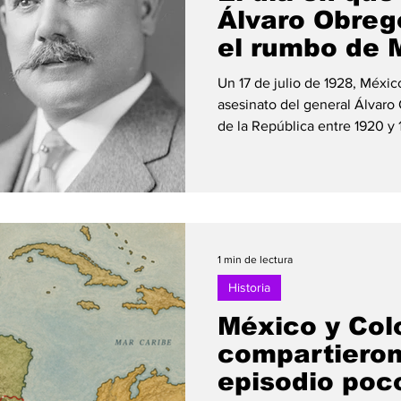
Álvaro Obreg
el rumbo de 
Un 17 de julio de 1928, Méx
asesinato del general Álvaro
de la República entre 1920 y 
un nuevo periodo tras ganar l
magnicidio ocurrió en el rest
en San Ángel, Ciudad de Méx
organizado para celebrar su 
del festejo, José de León Tora
católico radical, se ace
1 min de lectura
Historia
México y Col
compartieron
episodio poc