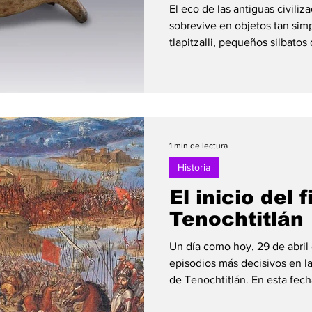
El eco de las antiguas civil
sobrevive en objetos tan sim
tlapitzalli, pequeños silbatos
culturas como la mexica y ot
Su nombre proviene del náhua
para soplar”. Estos silbatos n
Muchos tenían usos ceremonial
Algunos producían sonidos a
aves, mientras que otros emit
1 min de lectura
Historia
El inicio del f
Tenochtitlán
Un día como hoy, 29 de abril
episodios más decisivos en la
de Tenochtitlán. En esta fec
por Hernán Cortés iniciaron 