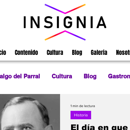
cio
Contenido
Cultura
Blog
Galeria
Nosot
algo del Parral
Cultura
Blog
Gastro
ografía
México
Turismo
Chihuahua
1 min de lectura
Historia
El día en que