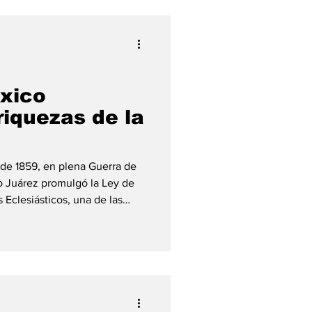
éxico
riquezas de la
 de 1859, en plena Guerra de
o Juárez promulgó la Ley de
 Eclesiásticos, una de las
 movimiento liberal mexicano
eyes de Reforma. Con este
 pertenecían a la Iglesia
dad de la nación. La medida
 de propiedades acumuladas
aciendas