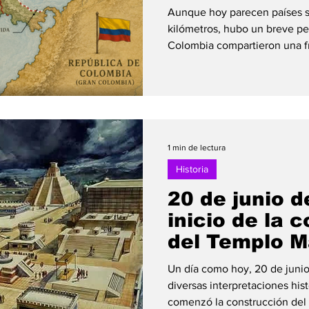
la historia
Aunque hoy parecen países s
kilómetros, hubo un breve pe
Colombia compartieron una fro
entre 1821 y 1823, tras la i
territorios del Imperio españ
Imperio Mexicano, encabezado
incorporó las provincias de l
Guatemala, que abarcaban los
El Salvador, Honduras, Nicar
1 min de lectura
Historia
20 de junio d
inicio de la 
del Templo 
Un día como hoy, 20 de juni
diversas interpretaciones hist
comenzó la construcción del