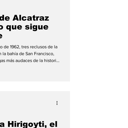
de Alcatraz
o que sigue
e
o de 1962, tres reclusos de la
n la bahía de San Francisco,
gas más audaces de la historia.
John y Clarence Anglin
 escape. Con herramientas
onductos de ventilación de
as falsas de papel maché para
truyeron una balsa utilizando
 Hirigoyti, el