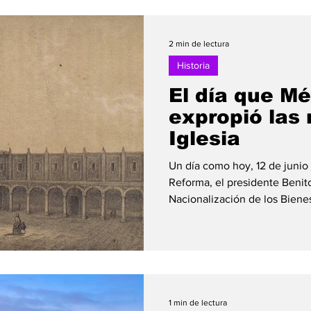
2 min de lectura
Historia
El día que M
expropió las 
Iglesia
Un día como hoy, 12 de junio
Reforma, el presidente Benit
Nacionalización de los Bienes
medidas más importantes del
y pieza fundamental de las L
decreto, todos los bienes que
católica pasaron a ser propie
afectó una enorme cantidad
durante siglos, incluyendo h
1 min de lectura