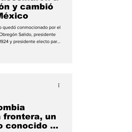
ón y cambió
México
ico quedó conmocionado por el
 Obregón Salido, presidente
1924 y presidente electo para
as elecciones de ese año. El
aurante La Bombilla, ubicado
ico, durante un banquete
reciente reelección. En medio
l, un dibujante y militante
ombia
 frontera, un
o conocido de