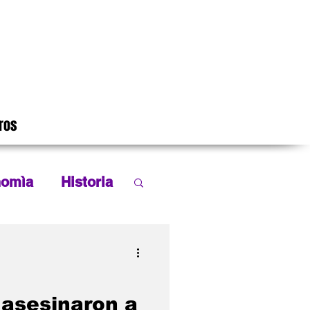
ros
nomìa
Historia
Leyendas
 asesinaron a