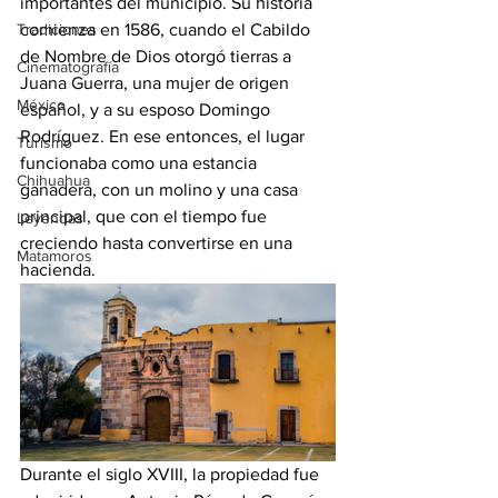
importantes del municipio. Su historia 
Tradiciones
comienza en 1586, cuando el Cabildo 
de Nombre de Dios otorgó tierras a 
Cinematografía
Juana Guerra, una mujer de origen 
México
español, y a su esposo Domingo 
Rodríguez. En ese entonces, el lugar 
Turismo
funcionaba como una estancia 
Chihuahua
ganadera, con un molino y una casa 
principal, que con el tiempo fue 
Leyendas
creciendo hasta convertirse en una 
Matamoros
hacienda.
Durante el siglo XVIII, la propiedad fue 