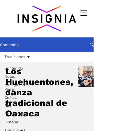
Contenido
Tradiciones
Contenido
Los
Notas
Huehuentones,
Hidalgo del
Parral
danza
Cultura
tradicional de
Blog
Oaxaca
Gastronomìa
Historia
Tradiciones