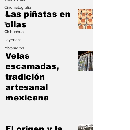
Cinematografía
Las piñatas en
México
ollas
Turismo
Chihuahua
Leyendas
Matamoros
Velas
escamadas,
tradición
artesanal
mexicana
El origen y la