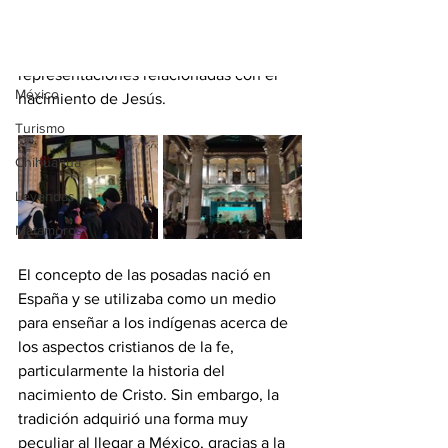
que se adaptó a la cultura mexicana fue 
Tradiciones
la 
celebración de la Navidad
, y más 
específicamente, las procesiones y 
Cinematografía
representaciones relacionadas con el 
México
nacimiento de Jesús.
Turismo
Chihuahua
Leyendas
Matamoros
El concepto de las posadas nació en 
España y se utilizaba como un medio 
para enseñar a los indígenas acerca de 
los aspectos cristianos de la fe, 
particularmente la historia del 
nacimiento de Cristo. Sin embargo, la 
tradición adquirió una forma muy 
peculiar al llegar a México, gracias a la 