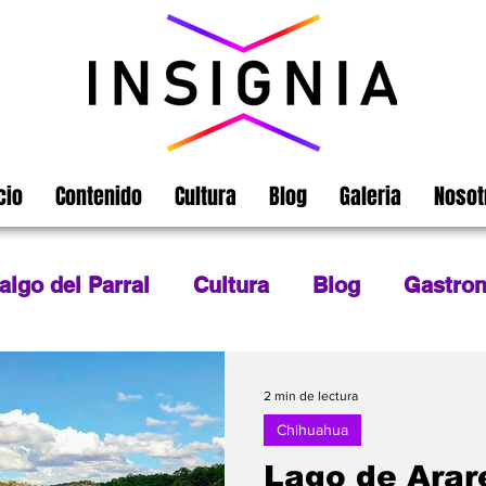
cio
Contenido
Cultura
Blog
Galeria
Nosot
algo del Parral
Cultura
Blog
Gastro
ografía
México
Turismo
Chihuahua
2 min de lectura
Chihuahua
Lago de Arar