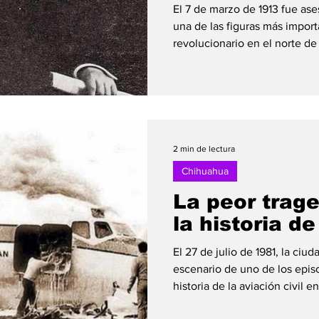
El 7 de marzo de 1913 fue a
una de las figuras más impor
revolucionario en el norte de
Francisco I. Madero. Gonzále
constitucional del estado de
compromiso con los ideales 
el maderismo. Tras el golpe
Victoriano Huerta en febrero
maderistas fueron perseguido
2 min de lectura
Chihuahua
La peor trag
la historia d
El 27 de julio de 1981, la ci
escenario de uno de los episo
historia de la aviación civil 
230 de Aeroméxico, operado