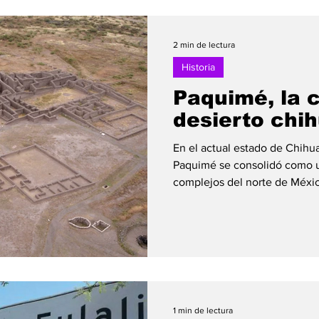
con su familia a Estados Unid
mundial en Hollywood, Quinn
mexicanas y siempre habló c
2 min de lectura
Historia
Paquimé, la 
desierto chi
En el actual estado de Chihu
Paquimé se consolidó como 
complejos del norte de Méxic
aproximadamente al 600 d.C.,
ocurrió entre 1200 y 1450 d.C
centro urbano, comercial y cu
Reconocida como Patrimonio 
UNESCO en 1998, Paquimé re
de la interacción entre las cu
1 min de lectura