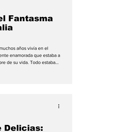
el Fantasma
lia
 muchos años vivía en el
ente enamorada que estaba a
re de su vida. Todo estaba
onia prometía ser uno de los
 pareja y la comunidad
no cambió la historia de
a cuenta que, justo el día de
ado irrumpió en la ceremonia
ue nadie p
 Delicias: