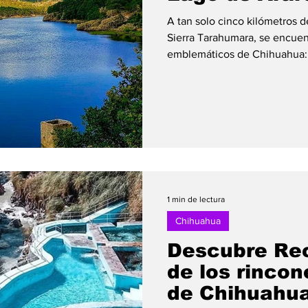
A tan solo cinco kilómetros d
Sierra Tarahumara, se encuen
emblemáticos de Chihuahua:
por extensos bosques de pin
cuerpo de agua de aproximad
longitud parece un enorme es
serrano y las imponentes for
rodean. Aunque hoy es uno de
visitados del estado, el lago 
1 min de lectura
Chihuahua
Descubre Re
de los rincon
de Chihuahu