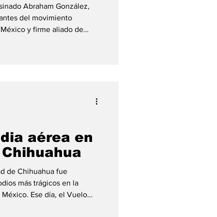
sesinado Abraham González,
tantes del movimiento
 México y firme aliado de
z había sido gobernador
 Chihuahua y destacó por su
democráticos impulsados por
 de Estado encabezado por
 de 1913, muchos líderes
s, encarcelados o ejecut
edia aérea en
e Chihuahua
udad de Chihuahua fue
dios más trágicos en la
en México. Ese día, el Vuelo
 por un avión McDonnell