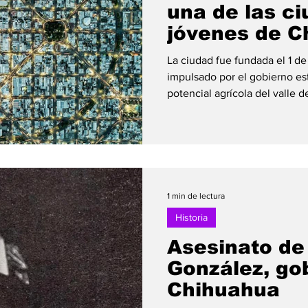
una de las c
jóvenes de C
La ciudad fue fundada el 1 de
impulsado por el gobierno est
potencial agrícola del valle 
sistemas de riego. Este plan
región semidesértica en una
atraer colonos, agricultores y
partes del país. La creación d
utilizaba las aguas del río C
importantes presas como la F
1 min de lectura
Historia
Asesinato d
González, go
Chihuahua