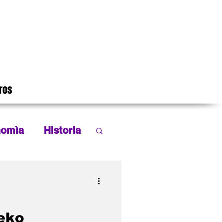
ros
nomìa
Historia
Leyendas
eko