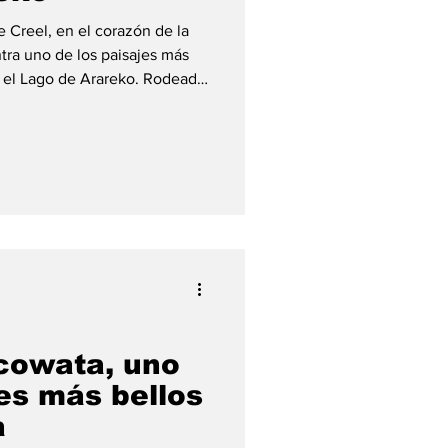
e Creel, en el corazón de la
tra uno de los paisajes más
 el Lago de Arareko. Rodeado
o, encino y madroño, este
amente tres kilómetros de
pejo que refleja el cielo
maciones rocosas que lo
 los destinos turísticos más
forma parte
cowata, uno
es más bellos
a