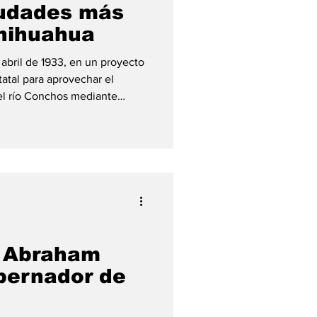
iudades más
hihuahua
 abril de 1933, en un proyecto
atal para aprovechar el
del río Conchos mediante
 buscaba transformar una
 zona productiva capaz de
 trabajadores de distintas
el Distrito de Riego 05, que
onchos y posteriormente de
rancisc
e Abraham
bernador de