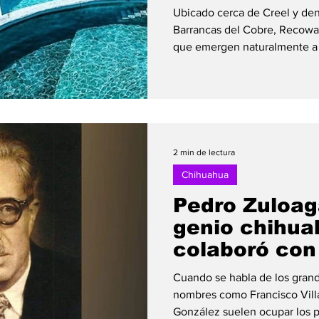
Ubicado cerca de Creel y dent
Barrancas del Cobre, Recowat
que emergen naturalmente a 
35 °C. Estas aguas forman una
donde los visitantes pueden r
uno de los escenarios más im
México. Llegar a Recowata es 
recorrido incluye un descens
rodeados de vegetación y vis
2 min de lectura
Chihuahua
Pedro Zuloaga
genio chihu
colaboró con 
mundial
Cuando se habla de los gran
nombres como Francisco Vill
González suelen ocupar los p