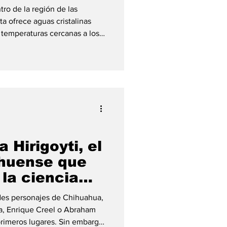
ro de la región de las
a ofrece aguas cristalinas
temperaturas cercanas a los
 serie de albercas naturales
elajarse mientras disfrutan de
presionantes del norte de
parte de la experiencia. El
o por senderos de la barranca,
ta
 Hirigoyti, el
ahuense que
la ciencia
des personajes de Chihuahua,
a, Enrique Creel o Abraham
rimeros lugares. Sin embargo,