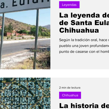
Leyendas
La leyenda d
de Santa Eula
Chihuahua
Según la tradición oral, hace
pueblo una joven profundam
punto de casarse con el homb
listo para la boda, y la cerem
momentos más felices para la
minera. Sin embargo, el desti
manera inesperada. La leyend
la boda, un hombre enmascar
y secuestró a la novia. Sin q
2 min de lectura
Chihuahua
La historia de