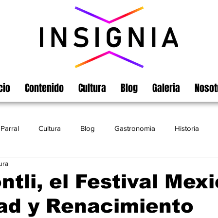
cio
Contenido
Cultura
Blog
Galeria
Nosot
Parral
Cultura
Blog
Gastronomìa
Historia
ura
Turismo
Chihuahua
Leyendas
Matamoros
ntli, el Festival Mex
dad y Renacimiento