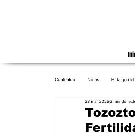
Ini
Contenido
Notas
Hidalgo del 
23 mar 2025
2 min de lect
Cinematografía
México
Tozozto
Fertili