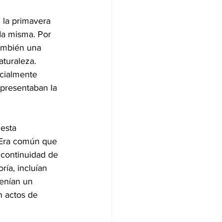
, la primavera 
da misma. Por 
también una 
aturaleza. 
ecialmente 
presentaban la 
esta 
. Era común que 
 continuidad de 
ría, incluían 
tenían un 
n actos de 