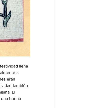
estividad llena 
palmente a 
enes eran 
tividad también 
isma. El 
a una buena 