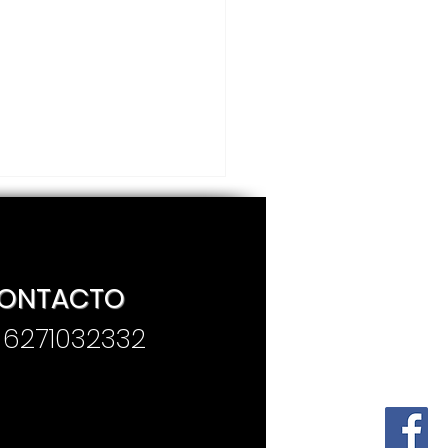
ONTACTO
. 6271032332
día como hoy nació
rieta Linda, una de
 grandes voces de la
ica ranchera