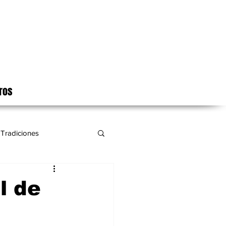
ros
Tradiciones
l de