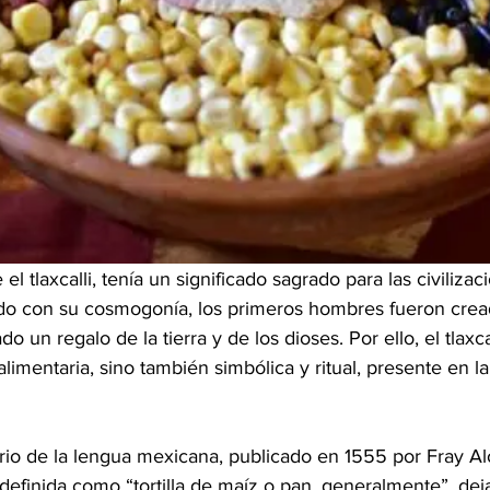
 el tlaxcalli, tenía un significado sagrado para las civilizac
rdo con su cosmogonía, los primeros hombres fueron cread
o un regalo de la tierra y de los dioses. Por ello, el tlaxca
limentaria, sino también simbólica y ritual, presente en la
ario de la lengua mexicana, publicado en 1555 por Fray Al
 definida como “tortilla de maíz o pan, generalmente”, dej