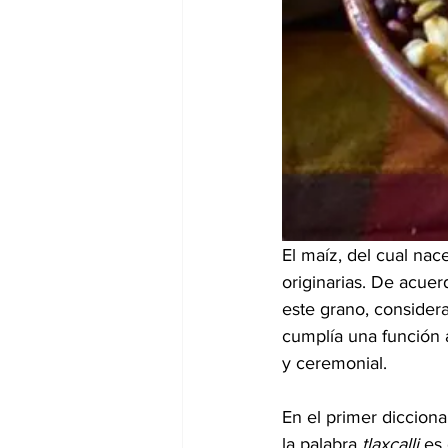
El maíz, del cual nace
originarias. De acue
este grano, considerad
cumplía una función a
y ceremonial.
En el primer diccion
la palabra 
tlaxcalli
 es