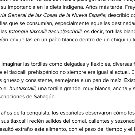
 su importancia en la dieta indígena. Años más tarde, Fra
oria General de las Cosas de la Nueva España
, describió c
rtillas que se consumían, especialmente aquellas destinadas
las 
totonqui tlaxcalli tlacuelpacholli
, es decir, tortillas bla
vían envueltas en un paño blanco dentro de un chiquihui
aginar las tortillas como delgadas y flexibles, diversas 
e el tlaxcalli prehispánico no siempre era igual al actual.
ás grueso y consistente, semejante a un pan de maíz. Exis
 el 
huetlaxcalli
, una tortilla grande, muy blanca, ancha 
scripciones de Sahagún.
 años de la conquista, los españoles observaron cómo los
us tlaxcalli recién salidos del comal, calientes y sazonad
resultó extraño este alimento, con el paso del tiempo y el 