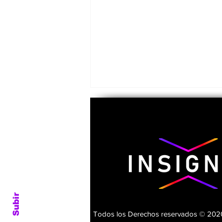
El día en que
asesinaron a Álvaro
Subir
Obregón y cambió el
rumbo de México
Todos los Derechos reservados © 2020.