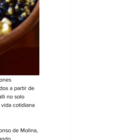
iones 
os a partir de 
lli no solo 
 vida cotidiana 
onso de Molina, 
ando 