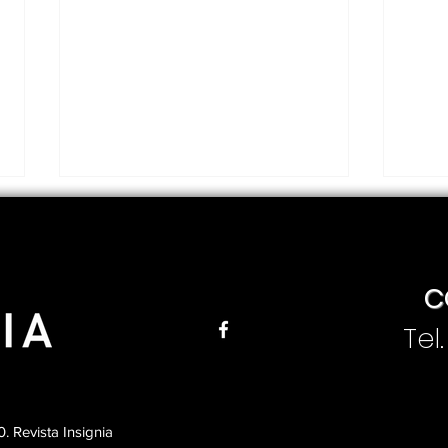
C
Tel
México y Colombia
Un 
compartieron frontera,
La P
un episodio poco
las
conocido de la historia
mús
 Revista Insignia