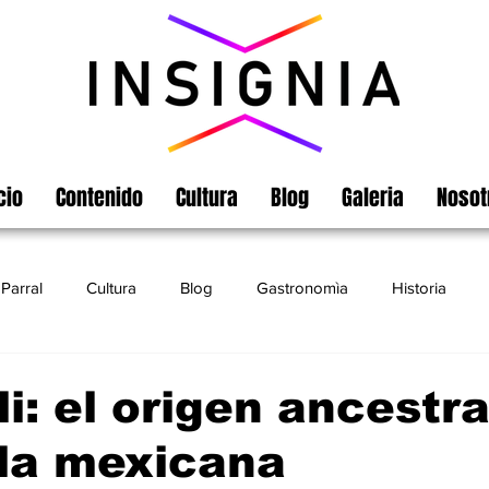
cio
Contenido
Cultura
Blog
Galeria
Nosot
Parral
Cultura
Blog
Gastronomìa
Historia
Turismo
Chihuahua
Leyendas
Matamoros
li: el origen ancestra
illa mexicana