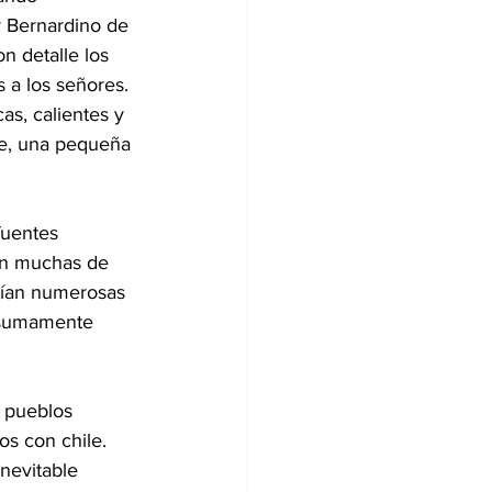
y Bernardino de 
on detalle los 
 a los señores. 
ncas, calientes y 
te, una pequeña 
fuentes 
 En muchas de 
tían numerosas 
y sumamente 
 pueblos 
os con chile. 
inevitable 