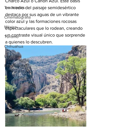
Charco Azul o Cañón Azul. Este oasis 
Tradiciones
en medio del paisaje semidesértico 
destaca por sus aguas de un vibrante 
Cinematografía
color azul y las formaciones rocosas 
México
espectaculares que lo rodean, creando 
un contraste visual único que sorprende 
Turismo
a quienes lo descubren.
Chihuahua
Leyendas
Matamoros