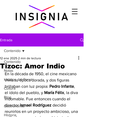
Entrada
Contenido
12 ene 2025
2 min de lectura
Contenido
Tizoc: Amor Indio
Notas
En la década de 1950, el cine mexicano 
Hidalgo del Parral
vivía su época dorada, y dos figuras 
brillaban con luz propia: 
Pedro Infante
, 
Cultura
el ídolo del pueblo, y 
María Félix
, la diva 
Blog
indomable. Fue entonces cuando el 
director 
Ismael Rodríguez
 decidió 
Gastronomìa
reunirlos en un proyecto ambicioso, una 
Historia