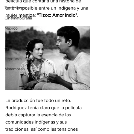
película que contaría una historia de 
Tradiciones
amor imposible entre un indígena y una 
mujer mestiza: 
"Tizoc: Amor Indio"
.
Cinematografía
México
Turismo
Chihuahua
Leyendas
Matamoros
La producción fue todo un reto. 
Rodríguez tenía claro que la película 
debía capturar la esencia de las 
comunidades indígenas y sus 
tradiciones, así como las tensiones 