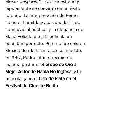
Meses después, "Tizoc" se estrenó y 
rápidamente se convirtió en un éxito 
rotundo. La interpretación de Pedro 
como el humilde y apasionado Tizoc 
conmovió al público, y la elegancia de 
María Félix le dio a la película un 
equilibrio perfecto. Pero no fue solo en 
México donde la cinta causó impacto: 
en 1957, Pedro Infante recibió de 
manera póstuma el 
Globo de Oro al 
Mejor Actor de Habla No Inglesa
, y la 
película ganó el 
Oso de Plata en el 
Festival de Cine de Berlín
.
Aunque Pedro Infante no pudo recoger 
los premios ni disfrutar del 
reconocimiento internacional que 
siempre soñó, "Tizoc" se convirtió en un 
homenaje a su vida y su carrera. Su 