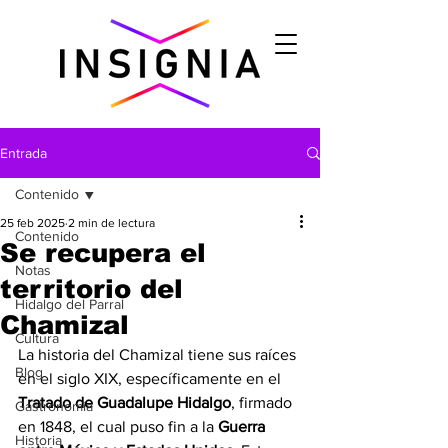
Entrada
Contenido
25 feb 2025
2 min de lectura
Contenido
Se recupera el
Notas
territorio del
Hidalgo del Parral
Chamizal
Cultura
La historia del Chamizal tiene sus raíces 
Blog
en el siglo XIX, específicamente en el 
Tratado de Guadalupe Hidalgo
, firmado 
Gastronomìa
en 1848, el cual puso fin a la 
Guerra 
Historia