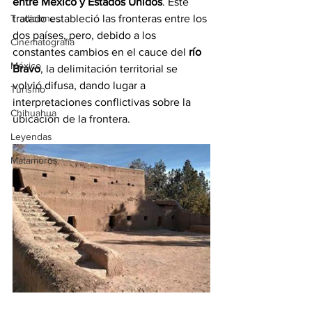
entre México y Estados Unidos
. Este 
Tradiciones
tratado estableció las fronteras entre los 
dos países, pero, debido a los 
Cinematografía
constantes cambios en el cauce del 
río 
México
Bravo
, la delimitación territorial se 
volvió difusa, dando lugar a 
Turismo
interpretaciones conflictivas sobre la 
Chihuahua
ubicación de la frontera. 
Leyendas
Matamoros