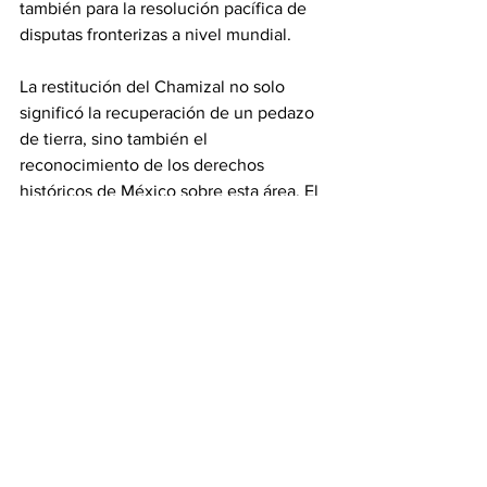
también para la resolución pacífica de 
disputas fronterizas a nivel mundial.
La restitución del Chamizal no solo 
significó la recuperación de un pedazo 
de tierra, sino también el 
reconocimiento de los derechos 
históricos de México sobre esta área. El 
evento fue celebrado como un 
triunfo 
de la justicia
 y de la 
diplomacia
, 
marcando el fin de una disputa que 
había durado más de un siglo. Este 
hecho también fortaleció los lazos entre 
México y Estados Unidos, demostrando 
que la cooperación y el diálogo podían 
superar los conflictos territoriales.
#revistainsignia