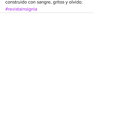
construido con sangre, gritos y olvido.
#revistainsignia
Ver todo
Entradas recientes