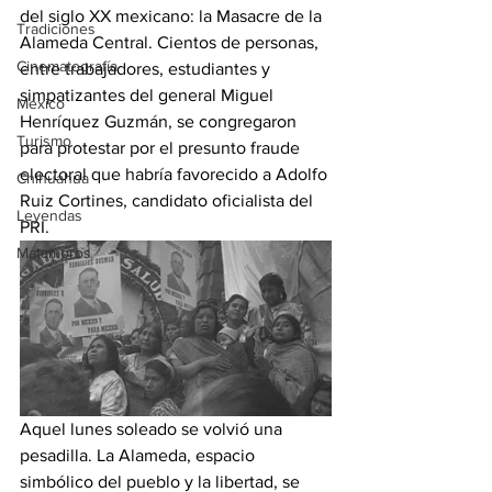
del siglo XX mexicano: la Masacre de la 
Tradiciones
Alameda Central. Cientos de personas, 
Cinematografía
entre trabajadores, estudiantes y 
simpatizantes del general Miguel 
México
Henríquez Guzmán, se congregaron 
Turismo
para protestar por el presunto fraude 
electoral que habría favorecido a Adolfo 
Chihuahua
Ruiz Cortines, candidato oficialista del 
Leyendas
PRI.
Matamoros
Aquel lunes soleado se volvió una 
pesadilla. La Alameda, espacio 
simbólico del pueblo y la libertad, se 