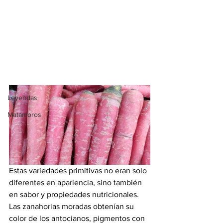
historia. Las zanahorias que conocemos 
Tradiciones
actualmente son el resultado de siglos 
Cinematografía
de selección artificial, pero en realidad, 
las primeras zanahorias domesticadas 
México
eran de color morado, amarillo o blanco, 
Turismo
y se cultivaban hace más de 5,000 años 
en Asia Central.
Chihuahua
Leyendas
Matamoros
Estas variedades primitivas no eran solo 
diferentes en apariencia, sino también 
en sabor y propiedades nutricionales. 
Las zanahorias moradas obtenían su 
color de los antocianos, pigmentos con 