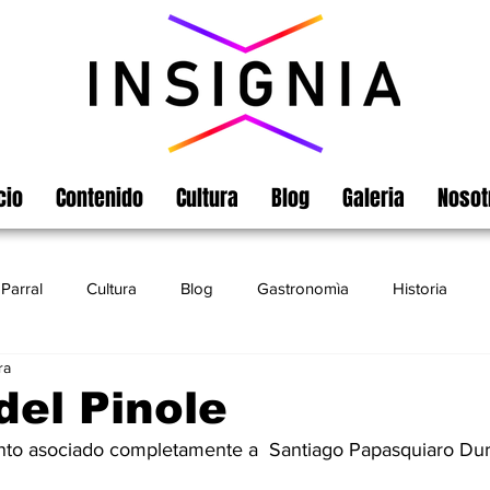
cio
Contenido
Cultura
Blog
Galeria
Nosot
Parral
Cultura
Blog
Gastronomìa
Historia
ra
Turismo
Chihuahua
Leyendas
Matamoros
del Pinole
ento asociado completamente a  Santiago Papasquiaro Dur