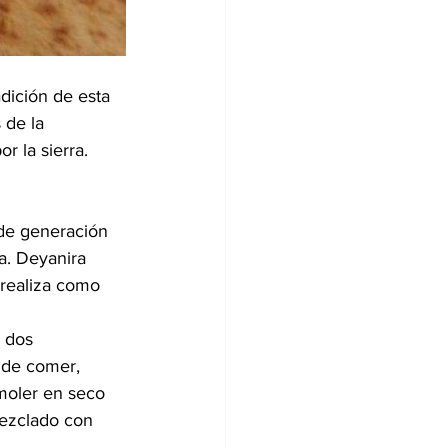
dición de esta 
 de la 
r la sierra.
de generación 
a. Deyanira 
e realiza como 
 dos 
 de comer, 
moler en seco 
mezclado con 