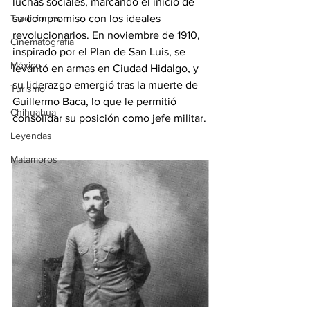
luchas sociales, marcando el inicio de 
Tradiciones
su compromiso con los ideales 
revolucionarios. En noviembre de 1910, 
Cinematografía
inspirado por el Plan de San Luis, se 
México
levantó en armas en Ciudad Hidalgo, y 
su liderazgo emergió tras la muerte de 
Turismo
Guillermo Baca, lo que le permitió 
Chihuahua
consolidar su posición como jefe militar. 
Leyendas
Matamoros