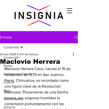
Entrada
Contenido
21 ene 2025
2 min de lectura
Contenido
Maclovio Herrera
Notas
Maclovio Herrera Cano, nacido el 15 de 
Hidalgo del Parral
noviembre de 1879 en San Juanico, 
Parral, Chihuahua, es recordado como 
Cultura
una figura clave de la Revolución 
Blog
Mexicana. Proveniente de una familia 
minera, sus orígenes humildes lo 
Gastronomìa
conectaron profundamente con las 
Historia