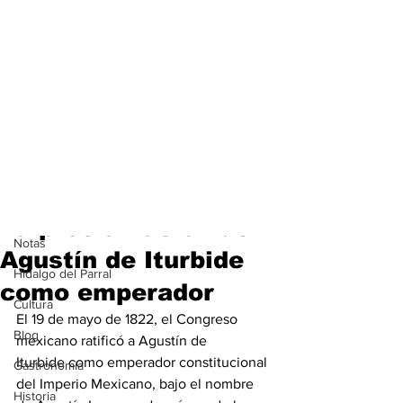
Entrada
Contenido
19 may 2025
2 min de lectura
Contenido
La proclamación de
Notas
Agustín de Iturbide
Hidalgo del Parral
como emperador
Cultura
El 19 de mayo de 1822, el Congreso 
Blog
mexicano ratificó a Agustín de 
Iturbide como emperador constitucional 
Gastronomìa
del Imperio Mexicano, bajo el nombre 
Historia