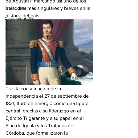
de Agustín I, marcando así uno de los 
Tradiciones
episodios más singulares y breves en la 
historia del país.
Cinematografía
México
Turismo
Chihuahua
Leyendas
Matamoros
Tras la consumación de la 
Independencia el 27 de septiembre de 
1821, Iturbide emergió como una figura 
central, gracias a su liderazgo en el 
Ejército Trigarante y a su papel en el 
Plan de Iguala y los Tratados de 
Córdoba, que formalizaron la 