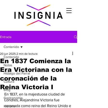
Entrada
Contenido
20 jun 2025
2 min de lectura
Contenido
En 1837 Comienza la
Notas
Era Victoriana con la
Hidalgo del Parral
coronación de la
Cultura
Reina Victoria I
Blog
En 1837, en la majestuosa ciudad de 
Gastronomìa
Londres, Alejandrina Victoria fue 
coronada como reina del Reino Unido e 
Historia