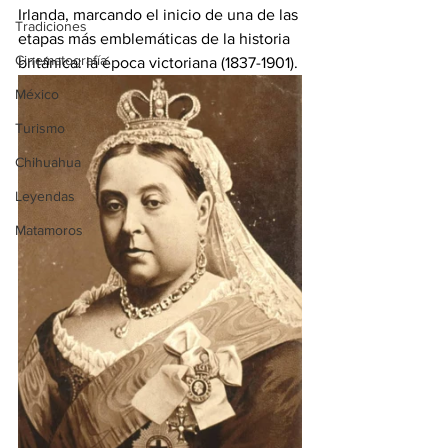
Irlanda, marcando el inicio de una de las 
Tradiciones
etapas más emblemáticas de la historia 
Cinematografía
británica: la época victoriana (1837-1901).
México
Turismo
Chihuahua
Leyendas
Matamoros