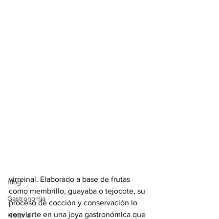
Entrada
Contenido
8 mar 2025
2 min de lectura
Contenido
El Ate mexicano, un
Notas
dulce tradicional
Hidalgo del Parral
El ate es un dulce tradicional mexicano 
Cultura
cuya historia se remonta a la época 
virreinal. Elaborado a base de frutas 
Blog
como membrillo, guayaba o tejocote, su 
Gastronomìa
proceso de cocción y conservación lo 
convierte en una joya gastronómica que 
Historia