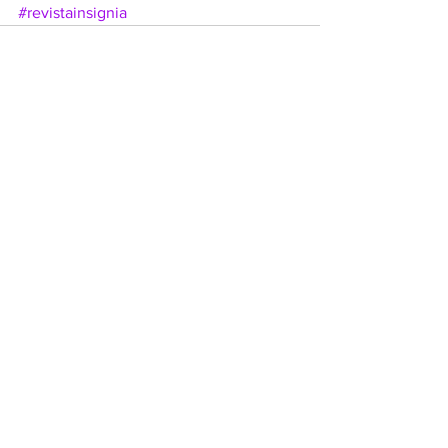
#revistainsignia
Ver todo
Entradas recientes