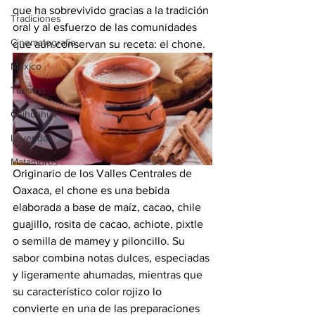
que ha sobrevivido gracias a la tradición 
Tradiciones
oral y al esfuerzo de las comunidades 
Cinematografía
que aún conservan su receta: el chone.
México
Turismo
Chihuahua
Leyendas
Matamoros
Originario de los Valles Centrales de 
Oaxaca, el chone es una bebida 
elaborada a base de maíz, cacao, chile 
guajillo, rosita de cacao, achiote, pixtle 
o semilla de mamey y piloncillo. Su 
sabor combina notas dulces, especiadas 
y ligeramente ahumadas, mientras que 
su característico color rojizo lo 
convierte en una de las preparaciones 