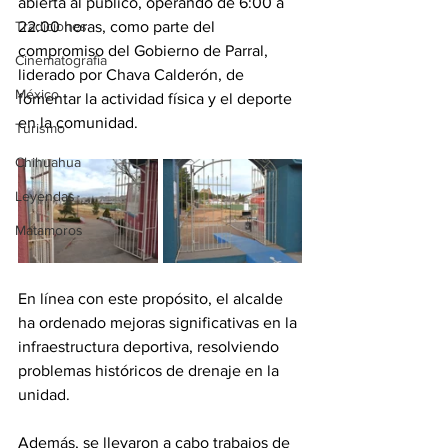
abierta al público, operando de 6:00 a 
Tradiciones
22:00 horas, como parte del 
compromiso del Gobierno de Parral, 
Cinematografía
liderado por Chava Calderón, de 
México
fomentar la actividad física y el deporte 
en la comunidad.
Turismo
Chihuahua
Leyendas
Matamoros
En línea con este propósito, el alcalde 
ha ordenado mejoras significativas en la 
infraestructura deportiva, resolviendo 
problemas históricos de drenaje en la 
unidad.
Además, se llevaron a cabo trabajos de 