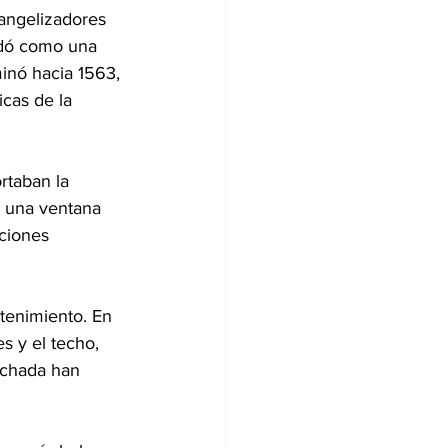
angelizadores 
idó como una 
inó hacia 1563, 
icas de la 
rtaban la 
y una ventana 
ciones 
ntenimiento. En 
s y el techo, 
fachada han 