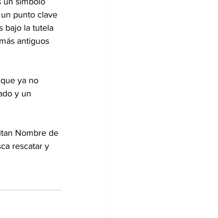
s un símbolo 
 un punto clave 
bajo la tutela 
más antiguos 
unque ya no 
ado y un 
sitan Nombre de 
a rescatar y 