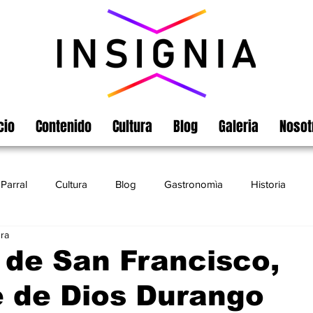
cio
Contenido
Cultura
Blog
Galeria
Nosot
Parral
Cultura
Blog
Gastronomìa
Historia
ura
Turismo
Chihuahua
Leyendas
Matamoros
de San Francisco,
 de Dios Durango