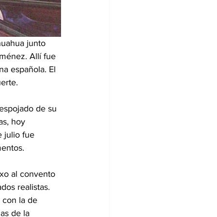
huahua junto 
ménez. Allí fue 
na española. El 
erte.
despojado de su 
as, hoy 
julio fue 
mentos.
exo al convento 
dos realistas. 
 con la de 
as de la 