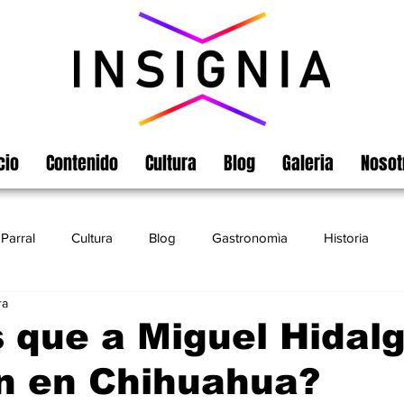
cio
Contenido
Cultura
Blog
Galeria
Nosot
Parral
Cultura
Blog
Gastronomìa
Historia
ra
Turismo
Chihuahua
Leyendas
Matamoros
 que a Miguel Hidalg
n en Chihuahua?