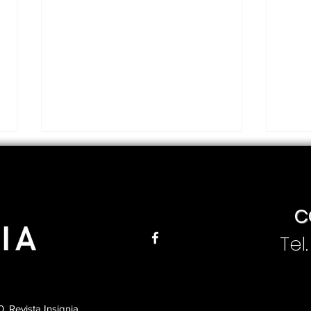
C
Tel
El día en que
Méx
asesinaron a Álvaro
com
Obregón y cambió el
un 
rumbo de México
cono
 Revista Insignia