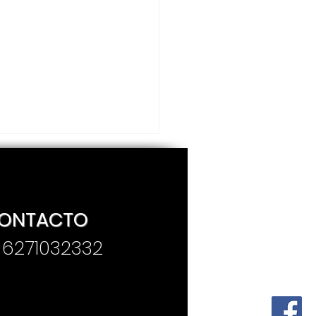
ONTACTO
. 6271032332
ico y Colombia
partieron frontera,
episodio poco
cido de la historia