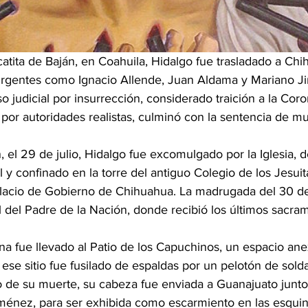
atita de Baján, en Coahuila, Hidalgo fue trasladado a Chi
surgentes como Ignacio Allende, Juan Aldama y Mariano Ji
 judicial por insurrección, considerado traición a la Coro
o por autoridades realistas, culminó con la sentencia de mu
, el 29 de julio, Hidalgo fue excomulgado por la Iglesia, 
l y confinado en la torre del antiguo Colegio de los Jesuit
acio de Gobierno de Chihuahua. La madrugada del 30 de 
 del Padre de la Nación, donde recibió los últimos sacra
na fue llevado al Patio de los Capuchinos, un espacio an
ese sitio fue fusilado de espaldas por un pelotón de solda
 de su muerte, su cabeza fue enviada a Guanajuato junto
ménez, para ser exhibida como escarmiento en las esquin