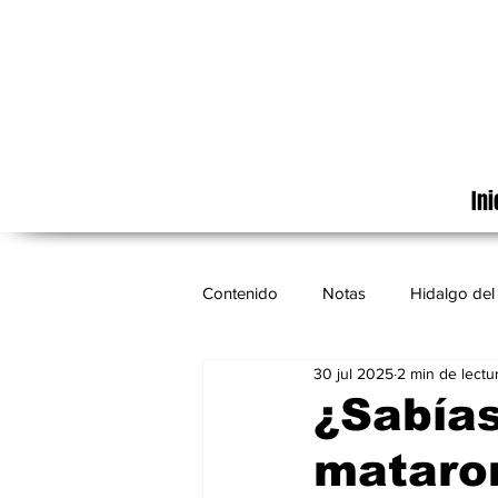
Ini
Contenido
Notas
Hidalgo del 
30 jul 2025
2 min de lectu
Cinematografía
México
¿Sabías
mataro