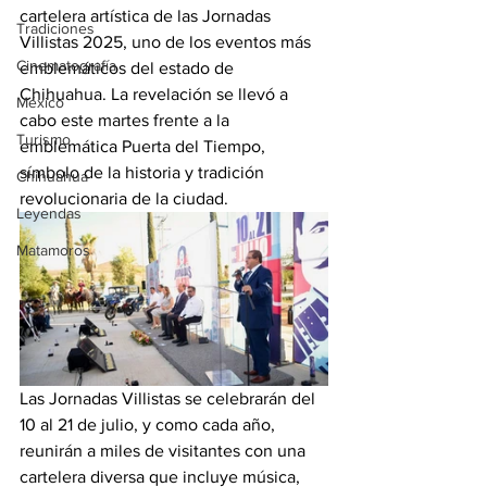
cartelera artística de las Jornadas 
Tradiciones
Villistas 2025, uno de los eventos más 
Cinematografía
emblemáticos del estado de 
Chihuahua. La revelación se llevó a 
México
cabo este martes frente a la 
Turismo
emblemática Puerta del Tiempo, 
símbolo de la historia y tradición 
Chihuahua
revolucionaria de la ciudad.
Leyendas
Matamoros
Las Jornadas Villistas se celebrarán del 
10 al 21 de julio, y como cada año, 
reunirán a miles de visitantes con una 
cartelera diversa que incluye música, 