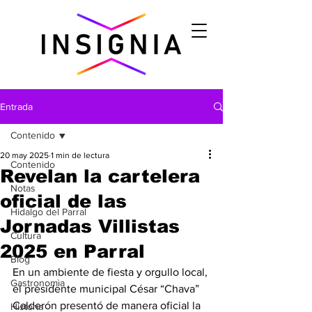
Entrada
Contenido
20 may 2025
1 min de lectura
Contenido
Revelan la cartelera
Notas
oficial de las
Hidalgo del Parral
Jornadas Villistas
Cultura
2025 en Parral
Blog
En un ambiente de fiesta y orgullo local, 
Gastronomìa
el presidente municipal César “Chava” 
Calderón presentó de manera oficial la 
Historia