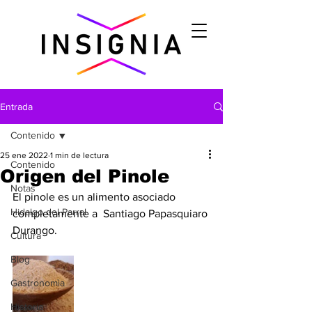
Entrada
Contenido
25 ene 2022
1 min de lectura
Contenido
Origen del Pinole
Notas
El pinole es un alimento asociado 
Hidalgo del Parral
completamente a  Santiago Papasquiaro 
Durango. 
Cultura
Blog
Gastronomìa
Historia