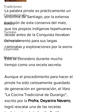
Tradiciones
La palabra pinole es prácticamente un 
Cinematografía
sinónimo de Santiago, por la extensa 
tradición de esta conserva del maíz, 
México
que los propios indígenas tepehuanes 
Turismo
desde antes de la Conquista llevaban 
Chihuahua
como alimento para sus largas 
caminatas y exploraciones por la sierra.
Leyendas
Matamoros
Está se considero durante mucho 
tiempo como una receta secreta.
Aunque el procedimiento para hacer el 
pinole ha sido celosamente guardado 
de generación en generación, el libro 
“La Cocina Tradicional de Durango”, 
escrito por la 
Profra. Deyanira Navarro
, 
logró rescatar una de las recetas 