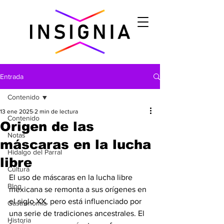
Entrada
Contenido
13 ene 2025
2 min de lectura
Contenido
Origen de las
Notas
máscaras en la lucha
Hidalgo del Parral
libre
Cultura
El uso de máscaras en la lucha libre 
Blog
mexicana se remonta a sus orígenes en 
el siglo XX, pero está influenciado por 
Gastronomìa
una serie de tradiciones ancestrales. El 
Historia