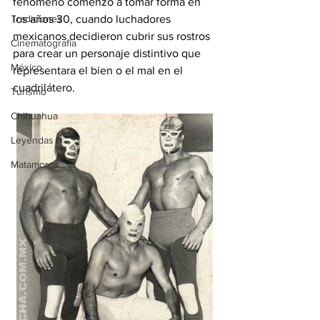
fenómeno comenzó a tomar forma en 
Tradiciones
los años 30, cuando luchadores 
mexicanos decidieron cubrir sus rostros 
Cinematografía
para crear un personaje distintivo que 
México
representara el bien o el mal en el 
cuadrilátero.
Turismo
Chihuahua
Leyendas
Matamoros