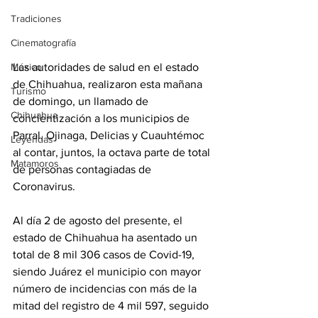
Tradiciones
Cinematografía
Las autoridades de salud en el estado 
México
de Chihuahua, realizaron esta mañana 
Turismo
de domingo, un llamado de 
Chihuahua
concientización a los municipios de 
Parral, Ojinaga, Delicias y Cuauhtémoc 
Leyendas
al contar, juntos, la octava parte de total 
Matamoros
de personas contagiadas de 
Coronavirus.
Al día 2 de agosto del presente, el 
estado de Chihuahua ha asentado un 
total de 8 mil 306 casos de Covid-19, 
siendo Juárez el municipio con mayor 
número de incidencias con más de la 
mitad del registro de 4 mil 597, seguido 