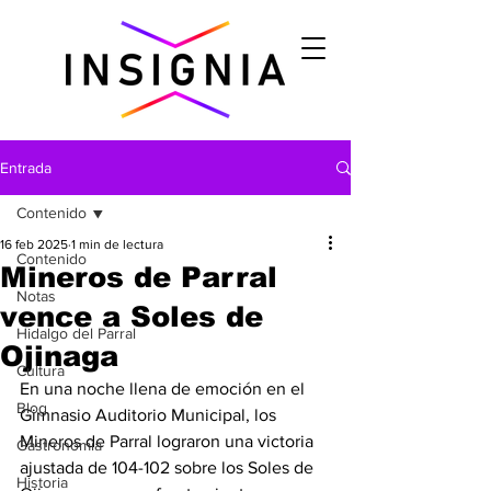
Entrada
Contenido
16 feb 2025
1 min de lectura
Contenido
Mineros de Parral
Notas
vence a Soles de
Hidalgo del Parral
Ojinaga
Cultura
En una noche llena de emoción en el 
Blog
Gimnasio Auditorio Municipal, los 
Mineros de Parral lograron una victoria 
Gastronomìa
ajustada de 104-102 sobre los Soles de 
Historia