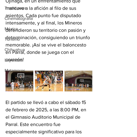
Ojinaga, en un enfrentamiento que 
Tradiciones
mantuvo a la afición al filo de sus 
asientos. Cada punto fue disputado 
Cinematografía
intensamente, y al final, los Mineros 
México
defendieron su territorio con pasión y 
determinación, consiguiendo un triunfo 
Turismo
memorable. ¡Así se vive el baloncesto 
Chihuahua
en Parral, donde se juega con el 
corazón!
Leyendas
Matamoros
El partido se llevó a cabo el sábado 15 
de febrero de 2025, a las 8:00 PM, en 
el Gimnasio Auditorio Municipal de 
Parral. Este encuentro fue 
especialmente significativo para los 