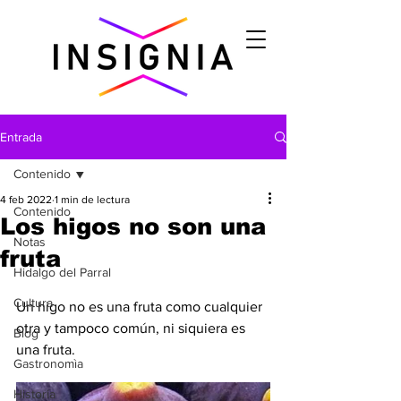
Entrada
Contenido
4 feb 2022
1 min de lectura
Contenido
Los higos no son una
Notas
fruta
Hidalgo del Parral
Cultura
Un higo no es una fruta como cualquier 
otra y tampoco común, ni siquiera es 
Blog
una fruta.
Gastronomìa
Historia