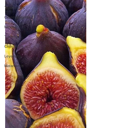
Tradiciones
Cinematografía
México
Turismo
Chihuahua
Leyendas
Matamoros