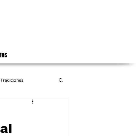
ros
Tradiciones
l
al