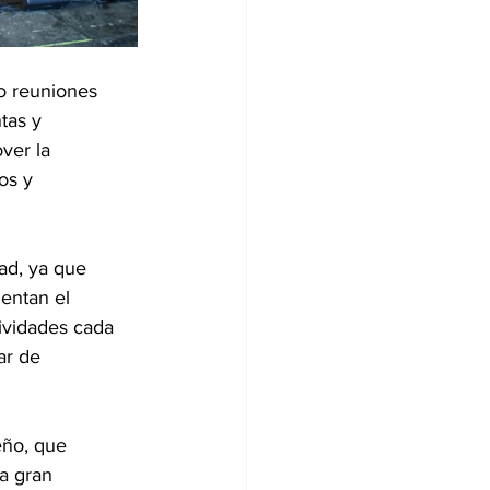
bo reuniones 
tas y 
ver la 
os y 
ad, ya que 
mentan el 
tividades cada 
ar de 
eño, que 
a gran 