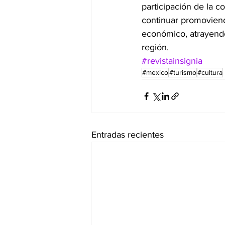
participación de la 
continuar promoviendo
económico, atrayendo 
región.
#revistainsignia
#mexico
#turismo
#cultura
Entradas recientes