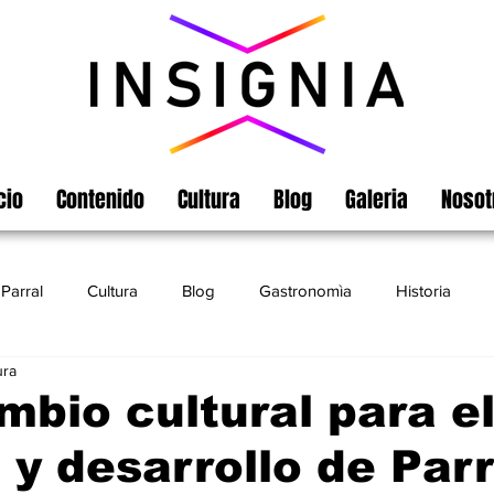
cio
Contenido
Cultura
Blog
Galeria
Nosot
Parral
Cultura
Blog
Gastronomìa
Historia
ura
Turismo
Chihuahua
Leyendas
Matamoros
mbio cultural para e
 y desarrollo de Parr