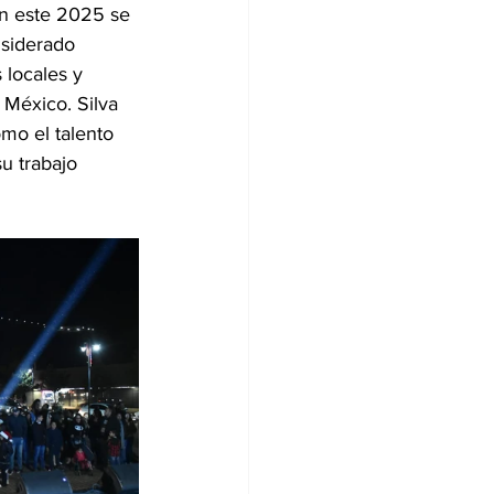
en este 2025 se 
nsiderado 
 locales y 
México. Silva 
omo el talento 
u trabajo 