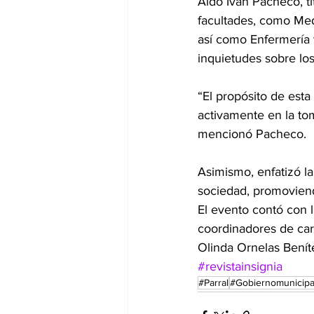
Aldo Iván Pacheco, ti
facultades, como Med
así como Enfermería y
inquietudes sobre los
“El propósito de esta
activamente en la to
mencionó Pacheco.
Asimismo, enfatizó la
sociedad, promoviend
El evento contó con 
coordinadores de carr
Olinda Ornelas Benít
#revistainsignia
#Parral
#Gobiernomunicipa