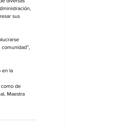
de diversas 
dministración, 
resar sus 
olucrarse 
a comunidad”, 
 en la 
í como de 
al, Maestra 