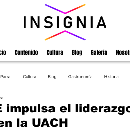
cio
Contenido
Cultura
Blog
Galeria
Nosot
Parral
Cultura
Blog
Gastronomìa
Historia
ra
Turismo
Chihuahua
Leyendas
Matamoros
impulsa el liderazg
 en la UACH