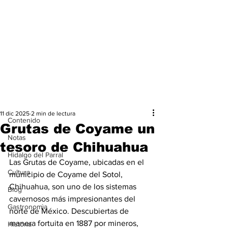
Entrada
Contenido
11 dic 2025
2 min de lectura
Contenido
Grutas de Coyame un
Notas
tesoro de Chihuahua
Hidalgo del Parral
Las Grutas de Coyame, ubicadas en el 
Cultura
municipio de Coyame del Sotol, 
Chihuahua, son uno de los sistemas 
Blog
cavernosos más impresionantes del 
Gastronomìa
norte de México. Descubiertas de 
manera fortuita en 1887 por mineros, 
Historia