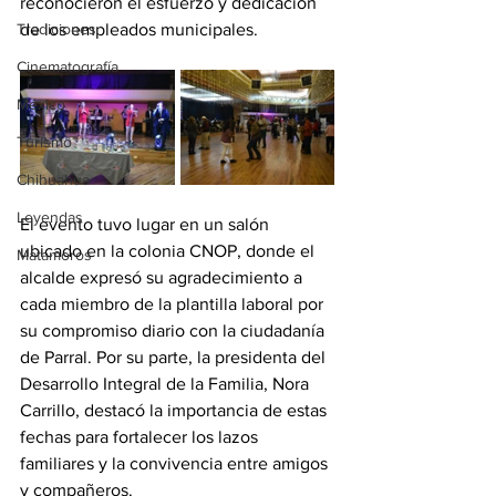
reconocieron el esfuerzo y dedicación 
Tradiciones
de los empleados municipales.
Cinematografía
México
Turismo
Chihuahua
Leyendas
El evento tuvo lugar en un salón 
ubicado en la colonia CNOP, donde el 
Matamoros
alcalde expresó su agradecimiento a 
cada miembro de la plantilla laboral por 
su compromiso diario con la ciudadanía 
de Parral. Por su parte, la presidenta del 
Desarrollo Integral de la Familia, Nora 
Carrillo, destacó la importancia de estas 
fechas para fortalecer los lazos 
familiares y la convivencia entre amigos 
y compañeros.