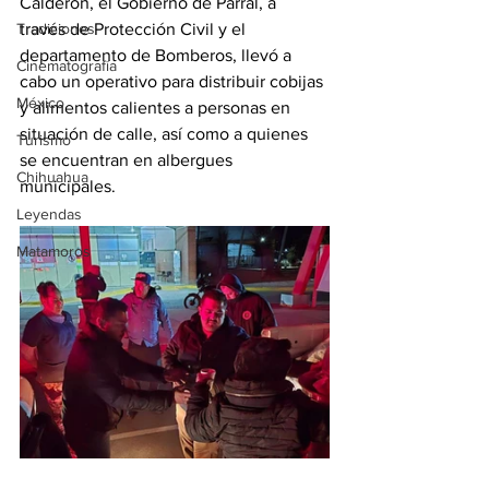
Calderón, el Gobierno de Parral, a 
Tradiciones
través de Protección Civil y el 
departamento de Bomberos, llevó a 
Cinematografía
cabo un operativo para distribuir cobijas 
México
y alimentos calientes a personas en 
situación de calle, así como a quienes 
Turismo
se encuentran en albergues 
Chihuahua
municipales.
Leyendas
Matamoros