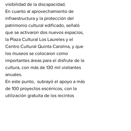
visibilidad de la discapacidad.
En cuanto al aprovechamiento de 
infraestructura y la protección del 
patrimonio cultural edificado, señaló 
que se activaron dos nuevos espacios, 
la Plaza Cultural Los Laureles y el 
Centro Cultural Quinta Carolina, y que 
los museos se colocaron como 
importantes áreas para el disfrute de la 
cultura, con más de 130 mil visitantes 
anuales.
En este punto,  subrayó el apoyo a más 
de 100 proyectos escénicos, con la 
utilización gratuita de los recintos 
teatrales, a través del Programa Red de 
Teatros. “No solamente en los teatros 
que están a cargo del Estado, sino que 
hemos logrado una sinergia con los 
municipios, para que sus espacios 