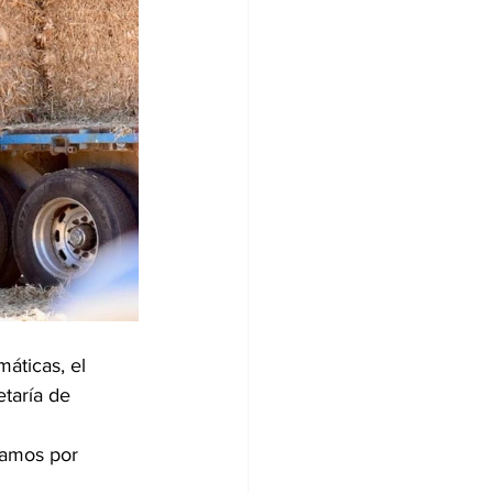
áticas, el 
taría de 
ramos por 