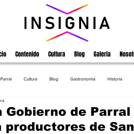
cio
Contenido
Cultura
Blog
Galeria
Nosot
Parral
Cultura
Blog
Gastronomìa
Historia
ura
Turismo
Chihuahua
Leyendas
Matamoros
 Gobierno de Parral
 productores de Sa