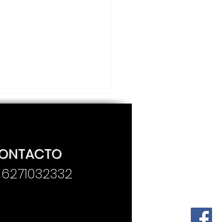
ONTACTO
. 6271032332
sentan convocatoria
Premio Estatal de
iodismo “José
concelos 2025”