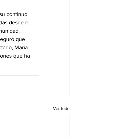
su continuo 
das desde el 
omunidad.
aseguró que 
tado, María 
iones que ha 
Ver todo