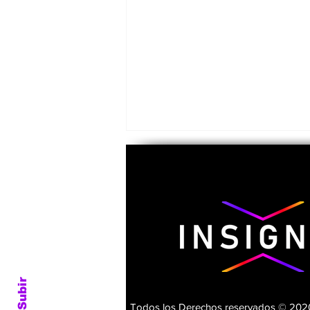
Emeterio Pantaleón, el
último general zapatista
Subir
Todos los Derechos reservados © 2020.