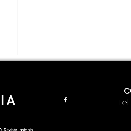
C
Tel
Jesús Enrique Peña
Pre
presenta su primer
al 
informe de gobierno en
Per
Matamoros
Vas
 Revista Insignia