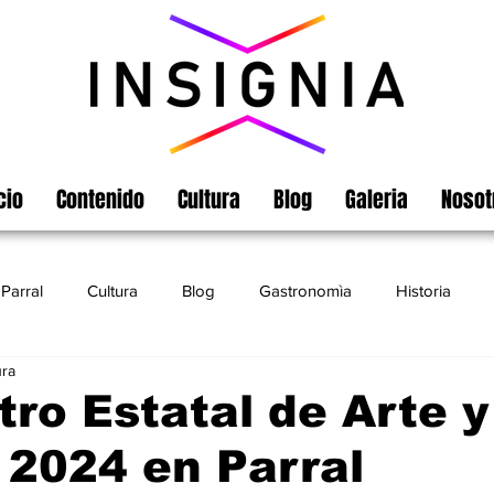
cio
Contenido
Cultura
Blog
Galeria
Nosot
Parral
Cultura
Blog
Gastronomìa
Historia
ura
Turismo
Chihuahua
Leyendas
Matamoros
ro Estatal de Arte y
 2024 en Parral