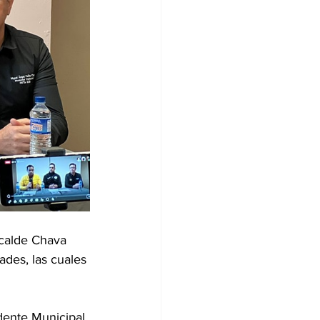
lcalde Chava 
ades, las cuales 
dente Municipal 