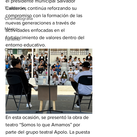
el presidente municipal Salvador 
Tradiciones
Calderón, continúa reforzando su 
compromiso con la formación de las 
Cinematografía
nuevas generaciones a través de 
México
actividades enfocadas en el 
fortalecimiento de valores dentro del 
Turismo
entorno educativo.
Chihuahua
Leyendas
Matamoros
En esta ocasión, se presentó la obra de 
teatro “Somos lo que Amamos” por 
parte del grupo teatral Apolo. La puesta 