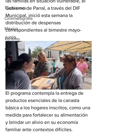
las familias en situación vulnerable, el 
Tradiciones
Gobierno de Parral, a través del DIF 
Municipal, inició esta semana la 
Cinematografía
distribución de despensas 
México
correspondientes al bimestre mayo-
junio.
Turismo
Chihuahua
Leyendas
Matamoros
El programa contempla la entrega de 
productos esenciales de la canasta 
básica a los hogares inscritos, como una 
medida para fortalecer su alimentación 
y brindar un alivio en su economía 
familiar ante contextos difíciles.