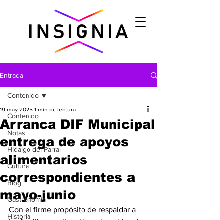
Entrada
Contenido
19 may 2025
1 min de lectura
Contenido
Arranca DIF Municipal
Notas
entrega de apoyos
Hidalgo del Parral
alimentarios
Cultura
correspondientes a
Blog
mayo-junio
Gastronomìa
Con el firme propósito de respaldar a 
Historia