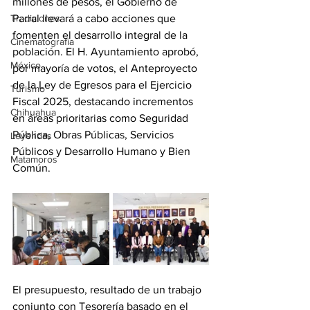
millones de pesos, el Gobierno de 
Tradiciones
Parral llevará a cabo acciones que 
fomenten el desarrollo integral de la 
Cinematografía
población. El H. Ayuntamiento aprobó, 
México
por mayoría de votos, el Anteproyecto 
de la Ley de Egresos para el Ejercicio 
Turismo
Fiscal 2025, destacando incrementos 
Chihuahua
en áreas prioritarias como Seguridad 
Pública, Obras Públicas, Servicios 
Leyendas
Públicos y Desarrollo Humano y Bien 
Matamoros
Común.
El presupuesto, resultado de un trabajo 
conjunto con Tesorería basado en el 