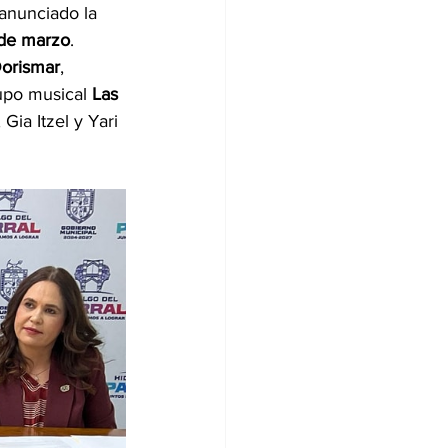
anunciado la 
 de marzo
. 
orismar
, 
upo musical 
Las 
ia Itzel y Yari 