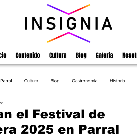
cio
Contenido
Cultura
Blog
Galeria
Nosot
Parral
Cultura
Blog
Gastronomìa
Historia
ra
Turismo
Chihuahua
Leyendas
Matamoros
n el Festival de
ra 2025 en Parral