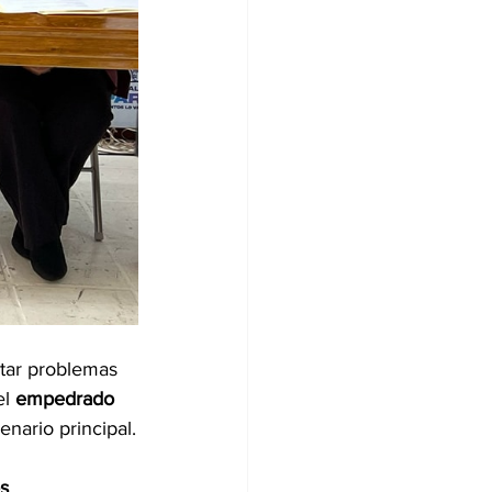
itar problemas 
l 
empedrado 
enario principal.
s 