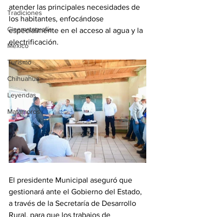
atender las principales necesidades de 
Tradiciones
los habitantes, enfocándose 
Cinematografía
especialmente en el acceso al agua y la 
electrificación.
México
Turismo
Chihuahua
Leyendas
Matamoros
El presidente Municipal aseguró que 
gestionará ante el Gobierno del Estado, 
a través de la Secretaría de Desarrollo 
Rural, para que los trabajos de 