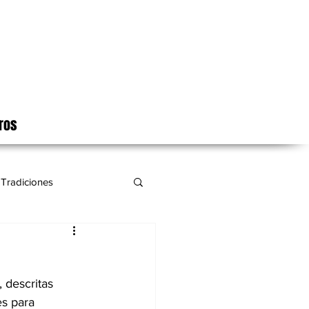
ros
Tradiciones
 descritas 
s para 