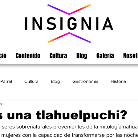
cio
Contenido
Cultura
Blog
Galeria
Nosot
Parral
Cultura
Blog
Gastronomìa
Historia
ra
Turismo
Chihuahua
Leyendas
Matamoros
 una tlahuelpuchi?
 seres sobrenaturales provenientes de la mitología nahua,
mujeres con la capacidad de transformarse por las noche