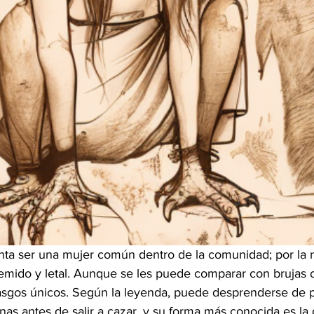
enta ser una mujer común dentro de la comunidad; por la 
temido y letal. Aunque se les puede comparar con brujas o
asgos únicos. Según la leyenda, puede desprenderse de p
as antes de salir a cazar, y su forma más conocida es la