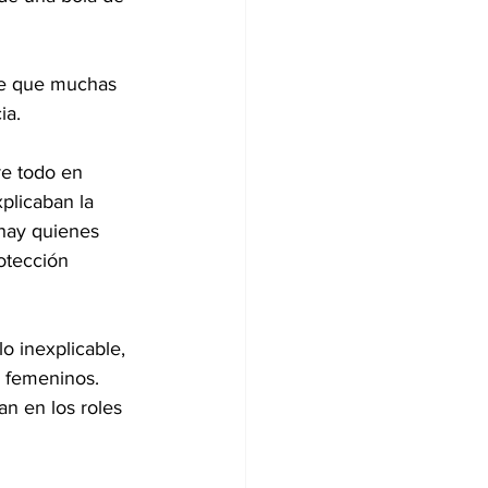
de que muchas 
ia.
re todo en 
plicaban la 
hay quienes 
otección 
o inexplicable, 
 femeninos. 
n en los roles 