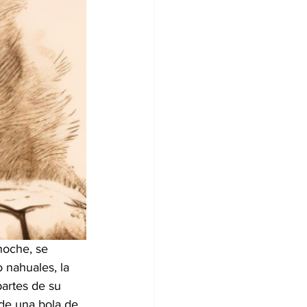
noche, se 
 nahuales, la 
artes de su 
 de una bola de 