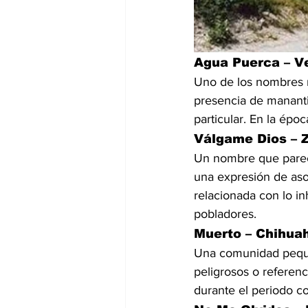
Agua Puerca – V
Uno de los nombres m
presencia de manantia
particular. En la épo
Válgame Dios – 
Un nombre que parece
una expresión de aso
relacionada con lo in
pobladores.
Muerto – Chihua
Una comunidad peque
peligrosos o referen
durante el periodo co