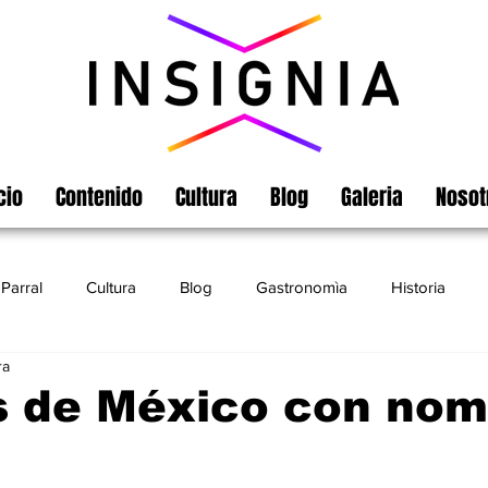
cio
Contenido
Cultura
Blog
Galeria
Nosot
Parral
Cultura
Blog
Gastronomìa
Historia
ra
Turismo
Chihuahua
Leyendas
Matamoros
s de México con nom