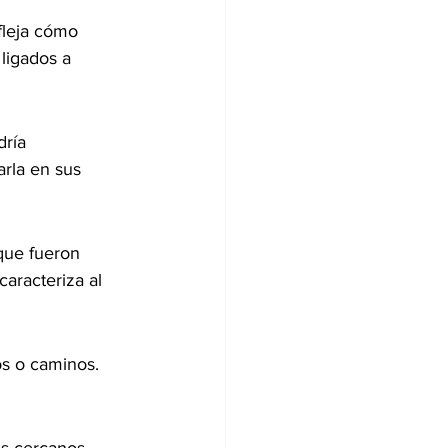
leja cómo 
ligados a 
ría 
arla en sus 
que fueron 
aracteriza al 
os o caminos. 