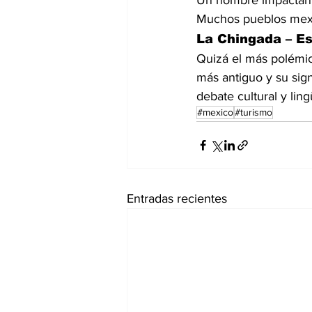
Un nombre impactante
Muchos pueblos mexic
La Chingada – E
Quizá el más polémic
más antiguo y su sig
debate cultural y ling
#mexico
#turismo
Entradas recientes