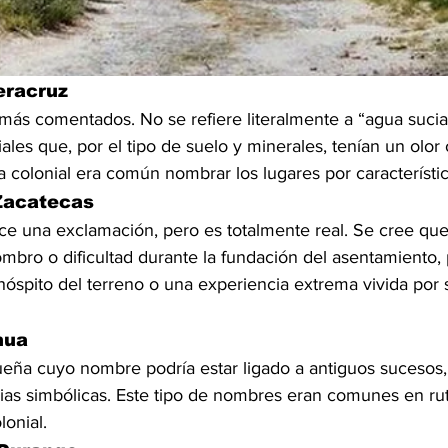
eracruz
ás comentados. No se refiere literalmente a “agua sucia”,
les que, por el tipo de suelo y minerales, tenían un olor 
ca colonial era común nombrar los lugares por característi
Zacatecas
 una exclamación, pero es totalmente real. Se cree qu
mbro o dificultad durante la fundación del asentamiento,
hóspito del terreno o una experiencia extrema vivida por 
hua
ña cuyo nombre podría estar ligado a antiguos sucesos,
cias simbólicas. Este tipo de nombres eran comunes en ru
lonial.