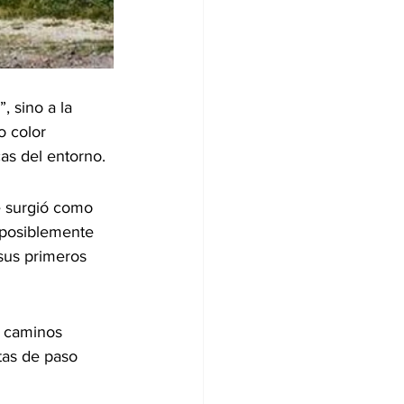
 sino a la 
o color 
cas del entorno.
e surgió como 
 posiblemente 
sus primeros 
 caminos 
tas de paso 