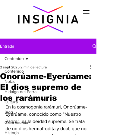
Entrada
Contenido
2 sept 2025
2 min de lectura
Contenido
Onorúame-Eyerúame:
Notas
El dios supremo de
Hidalgo del Parral
los rarámuris
Cultura
En la cosmogonía rarámuri, Onorúame-
Blog
Eyerúame, conocido como “Nuestro 
Padre”, es la deidad suprema. Se trata 
Gastronomìa
de un dios hermafrodita y dual, que no 
Historia