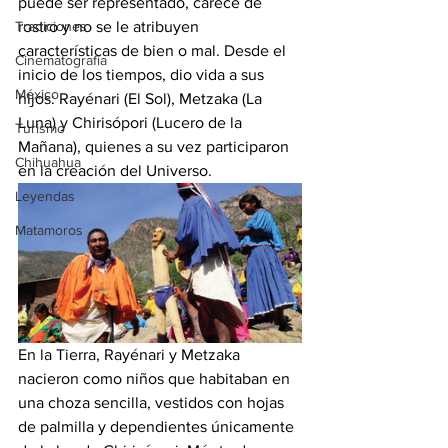
puede ser representado, carece de 
Tradiciones
rostro y no se le atribuyen 
características de bien o mal. Desde el 
Cinematografía
inicio de los tiempos, dio vida a sus 
México
hijos: Rayénari (El Sol), Metzaka (La 
Luna) y Chirisópori (Lucero de la 
Turismo
Mañana), quienes a su vez participaron 
Chihuahua
en la creación del Universo.
Leyendas
Matamoros
En la Tierra, Rayénari y Metzaka 
nacieron como niños que habitaban en 
una choza sencilla, vestidos con hojas 
de palmilla y dependientes únicamente 