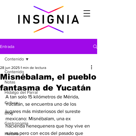
Entrada
Contenido
28 jun 2025
1 min de lectura
Contenido
Misnébalam, el pueblo
Notas
fantasma de Yucatán
Hidalgo del Parral
A tan solo 15 kilómetros de Mérida, 
Cultura
Yucatán, se encuentra uno de los 
lugares más misteriosos del sureste 
Blog
mexicano: Misnébalam, una ex 
Gastronomìa
hacienda henequenera que hoy vive en 
ruinas pero con ecos del pasado que 
Historia