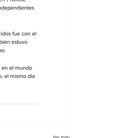
independientes 
idos fue con el 
bién estuvo 
no.
a en el mundo 
o, el mismo día 
Ver todo