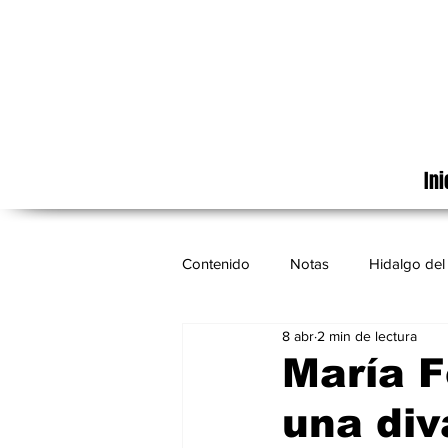
Ini
Contenido
Notas
Hidalgo del 
8 abr
2 min de lectura
Cinematografía
México
María F
una div