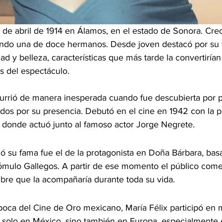
8 de abril de 1914 en Álamos, en el estado de Sonora. Cre
endo una de doce hermanos. Desde joven destacó por su 
ad y belleza, características que más tarde la convertirían
s del espectáculo.
currió de manera inesperada cuando fue descubierta por 
os por su presencia. Debutó en el cine en 1942 con la pe
 donde actuó junto al famoso actor Jorge Negrete.
ó su fama fue el de la protagonista en Doña Bárbara, bas
Rómulo Gallegos. A partir de ese momento el público come
re que la acompañaría durante toda su vida.
poca del Cine de Oro mexicano, María Félix participó en 
o solo en México, sino también en Europa, especialmente 