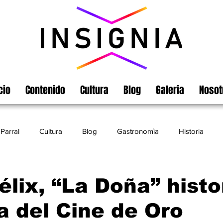
cio
Contenido
Cultura
Blog
Galeria
Nosot
Parral
Cultura
Blog
Gastronomìa
Historia
Turismo
Chihuahua
Leyendas
Matamoros
élix, “La Doña” histo
a del Cine de Oro