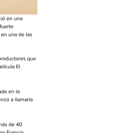
ció en una 
fuerte 
 en una de las 
productores que 
lícula El 
ada en la 
nzó a llamarla 
más de 40 
en Francia, 