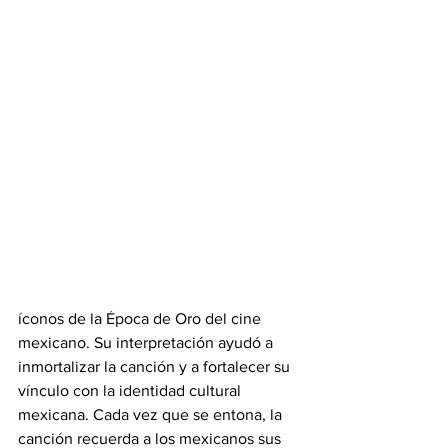
nostalgia y devoción por México, 
describiendo la belleza del país, sus 
tradiciones y el cariño por la tierra natal. 
Su mensaje de amor a México resonó 
especialmente durante los años de 
consolidación del nacionalismo 
mexicano, convirtiéndola en un himno 
no oficial que evocaba unidad y orgullo 
nacional.
El intérprete más famoso de 
“México 
Lindo y Querido”
 fue Jorge Negrete, 
conocido como uno de los grandes 
íconos de la Época de Oro del cine 
mexicano. Su interpretación ayudó a 
inmortalizar la canción y a fortalecer su 
vínculo con la identidad cultural 
mexicana. Cada vez que se entona, la 
canción recuerda a los mexicanos sus 