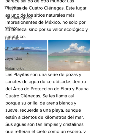
parece salido de otro mundo: Las 
Tradiciones
Playitas de Cuatro Ciénegas. Este lugar 
es uno de los sitios naturales más 
Cinematografía
impresionantes de México, no solo por 
México
su belleza, sino por su valor ecológico y 
científico.
Turismo
Chihuahua
Leyendas
Matamoros
Las Playitas son una serie de pozas y 
canales de agua dulce ubicadas dentro 
del Área de Protección de Flora y Fauna 
Cuatro Ciénegas. Se les llama así 
porque su orilla, de arena blanca y 
suave, recuerda a una playa, aunque 
estén a cientos de kilómetros del mar. 
Sus aguas son tan limpias y cristalinas 
que reflejan el cielo como un espejo, y 