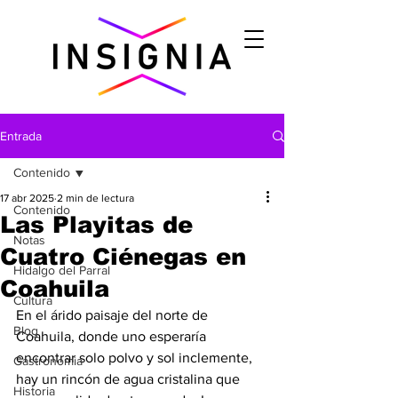
Entrada
Contenido
17 abr 2025
2 min de lectura
Contenido
Las Playitas de
Notas
Cuatro Ciénegas en
Hidalgo del Parral
Coahuila
Cultura
En el árido paisaje del norte de 
Blog
Coahuila, donde uno esperaría 
encontrar solo polvo y sol inclemente, 
Gastronomìa
hay un rincón de agua cristalina que 
Historia