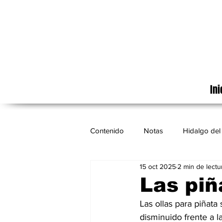
Ini
Contenido
Notas
Hidalgo del 
15 oct 2025
2 min de lectu
Cinematografía
México
Las piñ
Las ollas para piñata
disminuido frente a 