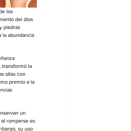
de los 
iento del dios 
y piedras 
a la abundancia 
señanza 
 transformó la 
as ollas con 
como premio a la 
ncias 
onservan un 
 al romperse es 
mbargo, su uso 