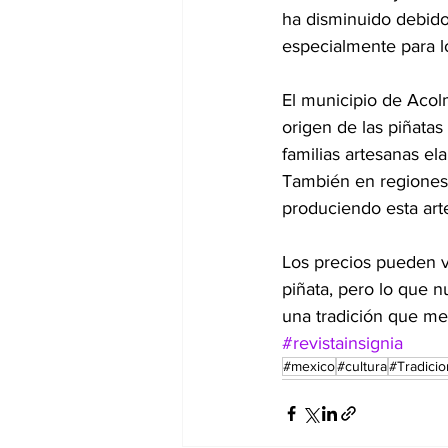
ha disminuido debido 
especialmente para l
El municipio de Acol
origen de las piñatas
familias artesanas el
También en regiones 
produciendo esta art
Los precios pueden v
piñata, pero lo que n
una tradición que mezc
#revistainsignia
#mexico
#cultura
#Tradici