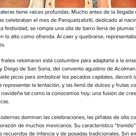
iñateras tiene raíces profundas. Mucho antes de la llegada 
s celebraban el mes de Panquetzaliztli, dedicado al nacim
sta festividad, se rompía una olla de barro llena de plumas 
en lo alto como ofrenda. Al caer y quebrarse, representab
es.
s frailes retomaron esta costumbre para adaptarla a la en
ray Diego de San Soria, del convento agustino de Acolman,
siete picos para simbolizar los pecados capitales, decoró l
a representar la tentación, y las llenó de dulces y frutas 
ta navideña tal como la conocemos hoy: una fusión de cree
icas.
odernas dominan las celebraciones, las piñatas de olla c
 corazón de muchos mexicanos. Su característico “tronido”
a recuerdos de infancia y de posadas tradicionales. Sin e