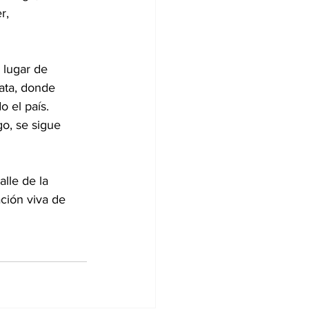
r, 
 lugar de 
ñata, donde 
 el país. 
o, se sigue 
lle de la 
ación viva de 