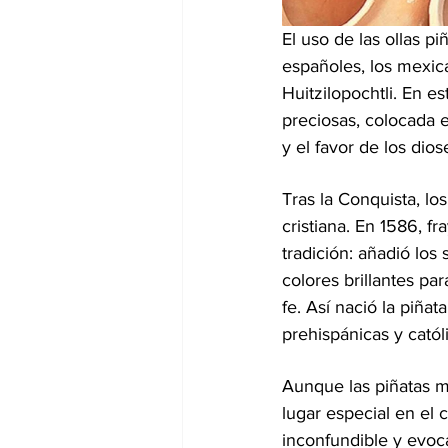
El uso de las ollas p
españoles, los mexica
Huitzilopochtli. En e
preciosas, colocada 
y el favor de los dios
Tras la Conquista, lo
cristiana. En 1586, f
tradición: añadió los 
colores brillantes par
fe. Así nació la piña
prehispánicas y catól
Aunque las piñatas m
lugar especial en el
inconfundible y evoc