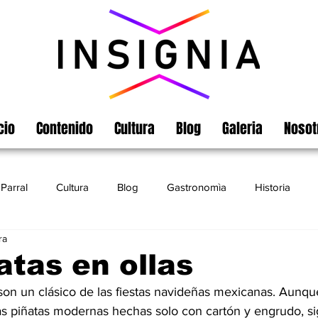
cio
Contenido
Cultura
Blog
Galeria
Nosot
Parral
Cultura
Blog
Gastronomìa
Historia
ra
Turismo
Chihuahua
Leyendas
Matamoros
atas en ollas
 son un clásico de las fiestas navideñas mexicanas. Aunqu
las piñatas modernas hechas solo con cartón y engrudo, s