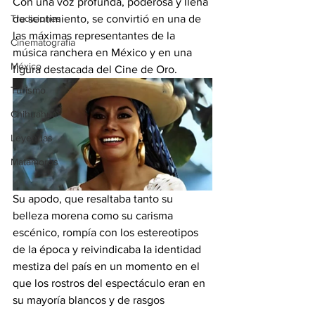
Con una voz profunda, poderosa y llena 
Tradiciones
de sentimiento, se convirtió en una de 
las máximas representantes de la 
Cinematografía
música ranchera en México y en una 
México
figura destacada del Cine de Oro. 
Turismo
Chihuahua
Leyendas
Matamoros
Su apodo, que resaltaba tanto su 
belleza morena como su carisma 
escénico, rompía con los estereotipos 
de la época y reivindicaba la identidad 
mestiza del país en un momento en el 
que los rostros del espectáculo eran en 
su mayoría blancos y de rasgos 