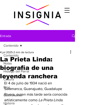
Entrada
Contenido
4 jul 2025
2 min de lectura
Contenido
La Prieta Linda:
Notas
biografía de una
Hidalgo del Parral
leyenda ranchera
Cultura
El 4 de julio de 1934 nació en 
Blog
Salamanca, Guanajuato, Guadalupe 
Rivera, quien más tarde sería conocida 
Gastronomìa
artísticamente como 
La Prieta Linda
. 
Historia