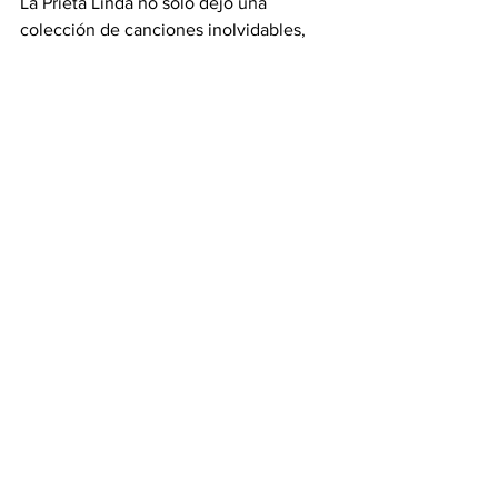
La Prieta Linda no solo dejó una 
colección de canciones inolvidables, 
sino también un ejemplo de orgullo por 
las raíces, dignidad artística y 
autenticidad. Falleció en 2014, pero su 
voz sigue resonando en cada rincón 
donde la música mexicana tradicional 
se celebra. 
#revistainsignia
Ver todo
Entradas recientes