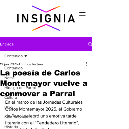
Entrada
Contenido
12 jun 2025
1 min de lectura
Contenido
La poesía de Carlos
Notas
Montemayor vuelve a
Hidalgo del Parral
conmover a Parral
Cultura
En el marco de las Jornadas Culturales 
Blog
Carlos Montemayor 2025, el Gobierno 
de Parral celebró una emotiva tarde 
Gastronomìa
literaria con el “Tendedero Literario”, 
Historia