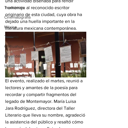
una actividad diseñada para rendir 
Tradiciones
homenaje al reconocido escritor 
originario de esta ciudad, cuya obra ha 
Cinematografía
dejado una huella importante en la 
México
literatura mexicana contemporánea.
Turismo
Chihuahua
Leyendas
Matamoros
El evento, realizado el martes, reunió a 
lectores y amantes de la poesía para 
recordar y compartir fragmentos del 
legado de Montemayor. María Luisa 
Jara Rodríguez, directora del Taller 
Literario que lleva su nombre, agradeció 
la asistencia del público y resaltó cómo 